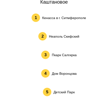
Каштановое
Кенасса в г. Ситмферополе
Неаполь Скифский
Пкарк Салгирка
Дом Воронцова
Детский Парк