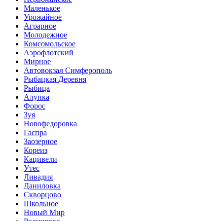
Маленькое
Урожайное
Аграрное
Молодежное
Комсомольское
Аэрофлотский
Мирное
Автовокзал Симферополь
Рыбацкая Деревня
Рыбица
Алупка
Форос
Зуя
Новофедоровка
Гаспра
Заозерное
Кореиз
Кацивели
Утес
Ливадия
Даниловка
Скворцово
Школьное
Новый Мир