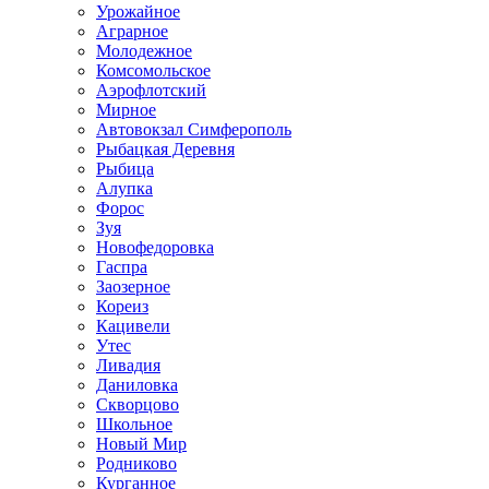
Урожайное
Аграрное
Молодежное
Комсомольское
Аэрофлотский
Мирное
Автовокзал Симферополь
Рыбацкая Деревня
Рыбица
Алупка
Форос
Зуя
Новофедоровка
Гаспра
Заозерное
Кореиз
Кацивели
Утес
Ливадия
Даниловка
Скворцово
Школьное
Новый Мир
Родниково
Курганное