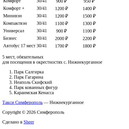
Комфорт
30/41
900 ₽
950 ₽
Комфорт +
30/41
1200 ₽
1400 ₽
Минивэн
30/41
1200 ₽
1500 ₽
Компактвэн
30/41
1100 ₽
1300 ₽
Универсал
30/41
900 ₽
1100 ₽
Бизнес
30/41
2000 ₽
2200 ₽
Автобус 17 мест
30/41
1700 ₽
1800 ₽
5 мест, обязательных
для посещения в окрестностях с. Нижнекурганное
Парк Салгирка
Парк Гагарина
Неаполь Скифский
Парк кованных фигур
Караимская Кенасса
Такси Симферополь
— Нижнекурганное
Copyright © 2026 Симферополь
Сделано в
Sheer