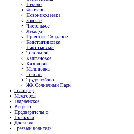
Перово
Фонтаны
Новониколаевка
Залесье
Чистенькое
Левадки
Приятное Свидание
Константиновка
Партизанское
Топольное
Каштановое
Кизиловое
Малиновка
Тополи
Трудолюбово
ЖК Солнечный Парк
Трансфер
Межгород
Гвардейское
Встреча
Предварительно
Почасово
Доставка
Трезвый водитель