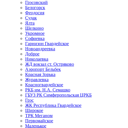
Грэсовский
Белогорск
Феодосия
Судак
Ялта
Щелкино
Укромное
Софиевка
Гарнизон Гвардейское
Новоандреевка
Доброе
Николаевка
ЖД вокзал ст. Остряково
Аэропорт Бельбек
Красная Зорька
Журавлевка
Красногвардейское
РКБ им. Н.А. Семашко
ГБУЗ РК Симферопольская ЦРКБ
Грэс
ЖК Республика Гвардейское
Широкое
ТРК Меганом
Первомайское
Маленькое