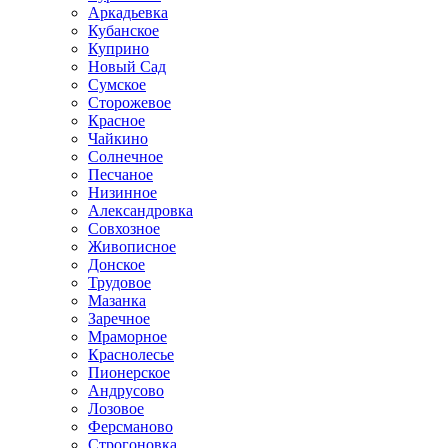
Аркадьевка
Кубанское
Куприно
Новый Сад
Сумское
Сторожевое
Красное
Чайкино
Солнечное
Песчаное
Низинное
Александровка
Совхозное
Живописное
Донское
Трудовое
Мазанка
Заречное
Мраморное
Краснолесье
Пионерское
Андрусово
Лозовое
Ферсманово
Строгоновка