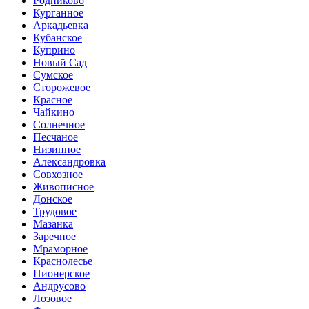
Родниково
Курганное
Аркадьевка
Кубанское
Куприно
Новый Сад
Сумское
Сторожевое
Красное
Чайкино
Солнечное
Песчаное
Низинное
Александровка
Совхозное
Живописное
Донское
Трудовое
Мазанка
Заречное
Мраморное
Краснолесье
Пионерское
Андрусово
Лозовое