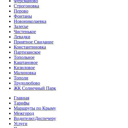
Ферсманово
Строгоновка
Перово
Фонтаны
Новониколаевка
Залесье
Чистенькое
Левадки
Приятное Свидание
Константиновка
Партизанское
Топольное
Каштановое
Кизиловое
Малиновка
Тополи
Трудолюбово
ЖК Солнечный Парк
Главная
Тарифы
Маршруты по Крыму
Межгород
Водителю\Диспечеру
Услуги