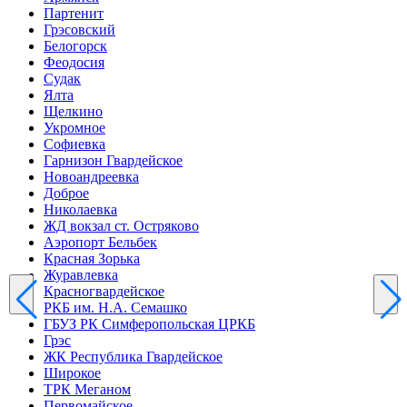
Партенит
Грэсовский
Белогорск
Феодосия
Судак
Ялта
Щелкино
Укромное
Софиевка
Гарнизон Гвардейское
Новоандреевка
Доброе
Николаевка
ЖД вокзал ст. Остряково
Аэропорт Бельбек
Красная Зорька
Журавлевка
Красногвардейское
РКБ им. Н.А. Семашко
ГБУЗ РК Симферопольская ЦРКБ
Грэс
ЖК Республика Гвардейское
Широкое
ТРК Меганом
Первомайское