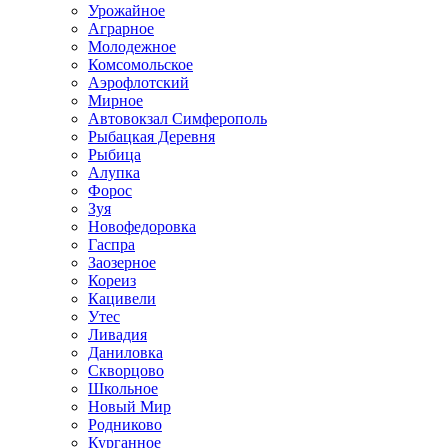
Урожайное
Аграрное
Молодежное
Комсомольское
Аэрофлотский
Мирное
Автовокзал Симферополь
Рыбацкая Деревня
Рыбица
Алупка
Форос
Зуя
Новофедоровка
Гаспра
Заозерное
Кореиз
Кацивели
Утес
Ливадия
Даниловка
Скворцово
Школьное
Новый Мир
Родниково
Курганное