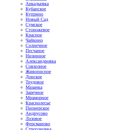
Аркадьевка
Кубанское
Куприно
Новый Сад
Сумское
Сторожевое
Красное
Чайкино
Солнечное
Песчаное
Низинное
Александровка
Совхозное
Живописное
Донское
Трудовое
Мазанка
Заречное
Мраморное
Краснолесье
Пионерское
Андрусово
Лозовое
Ферсманово
Строгоновка