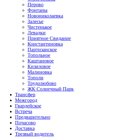
Перово
Фонтаны
Новониколаевка
Залесье
Чистенькое
Левадки
Приятное Свидание
Константиновка
Партизанское
Топольное
Каштановое
Кизиловое
Малиновка
Тополи
Трудолюбово
ЖК Солнечный Парк
Трансфер
Межгород
Гвардейское
Встреча
Предварительно
Почасово
Доставка
Трезвый водитель