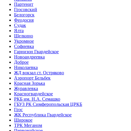
Партенит
Грэсовский
Белогорск
Феодосия
Судак
Ялта
Щелкино
Укромное
Софиевка
Гарнизон Гвардейское
Новоандреевка
Доброе
Николаевка
ЖД вокзал ст. Остряково
Аэропорт Бельбек
Красная Зорька
Журавлевка
Красногвардейское
РКБ им. Н.А. Семашко
ГБУЗ РК Симферопольская ЦРКБ
Грэс
ЖК Республика Гвардейское
Широкое
ТРК Меганом
Первомайское