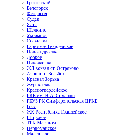
Грэсовский
Белогорск
Феодосия
Судак
Ялта
Щелкино
Укромное
Софиевка
Гарнизон Гвардейское
Новоандреевка
Доброе
Николаевка
ЖД вокзал ст. Остряково
Аэропорт Бельбек
Красная Зорька
Журавлевка
Красногвардейское
РКБ им. Н.А. Семашко
ГБУЗ РК Симферопольская ЦРКБ
Грэс
ЖК Республика Гвардейское
Широкое
ТРК Меганом
Первомайское
Маленькое