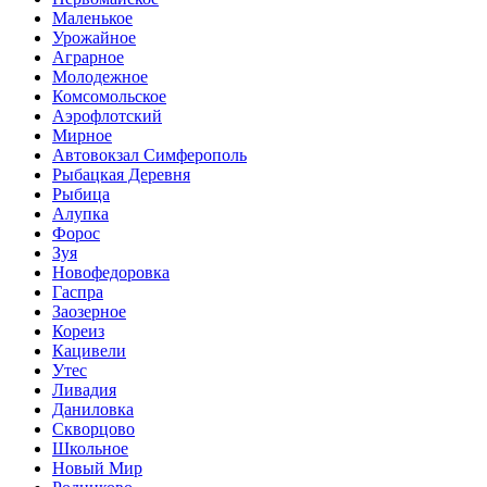
Маленькое
Урожайное
Аграрное
Молодежное
Комсомольское
Аэрофлотский
Мирное
Автовокзал Симферополь
Рыбацкая Деревня
Рыбица
Алупка
Форос
Зуя
Новофедоровка
Гаспра
Заозерное
Кореиз
Кацивели
Утес
Ливадия
Даниловка
Скворцово
Школьное
Новый Мир